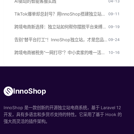
AI驱动的智能客服实践
04-13
TikTok爆单却总封号？用InnoShop搭建独立站，把流量变成自己的！
09-11
跨境电商新选择：独立站如何帮你摆脱平台束缚，实现品牌与利润双赢？
09-19
告别“替平台打工”！InnoShop独立站，才是您品牌出海的终极答案
09-24
跨境电商被税务“一网打尽”？中小卖家的唯一活路：自建源码独立站！
10-16
InnoShop
InnoShop 是一款创新的开源独立站电商系统，基于 Laravel 12
开发，具有多语言和多货币支持的特性。它采用了基于 Hook 的
强大而灵活的插件架构。