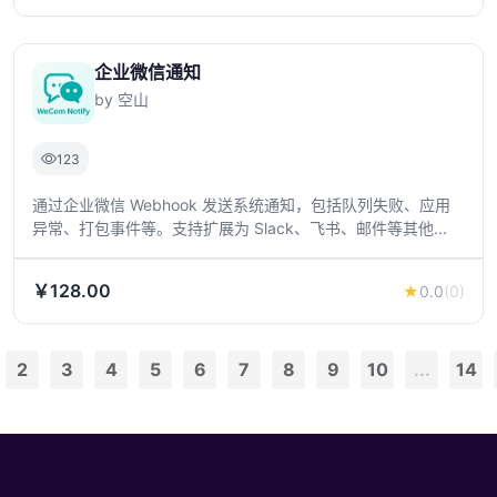
企业微信通知
by 空山
123
通过企业微信 Webhook 发送系统通知，包括队列失败、应用
异常、打包事件等。支持扩展为 Slack、飞书、邮件等其他...
￥128.00
★
0.0
(0)
2
3
4
5
6
7
8
9
10
...
14