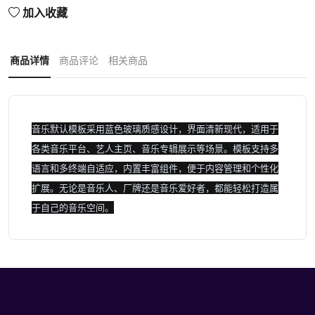
加入收藏
商品详情
商品评论
相关商品
音乐
默认
模板
采用蓝色
玻
璃
质
感
设计
，界
面
清
新
现代
，适用于
各
类
音乐
平台
、艺
人主页
、音乐
专辑
展示
等场
景
。模板
支持
多
语言和多终
端
自
适
应，内置丰富
组件
，便于
内容
管理
和
个性化
扩展
。无
论
是
音乐
人
、厂
牌还是
音乐
爱
好
者
，都
能
轻
松打造属
于
自己的
音乐
空间
。