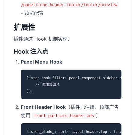
/panel/inno_header_footer/footer/preview
- 预览配置
扩展性
插件通过 Hook 机制实现：
Hook 注入点
Panel Menu Hook
listen_hook_filter('panel.component.sidebar.design.
    // 添加菜单项

Front Header Hook
（插件已注册：顶部广告
使用
）
front.partials.header-ads
listen_blade_insert('layout.header.top', function ($