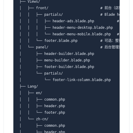
├── Views/

│   ├── front/                         # 前台（店铺）输出

│   │   ├── partials/                  # Blade hook
│   │   │   ├── header-ads.blade.php           # 顶部广
│   │   │   ├── header-menu-desktop.blade.php    # 
│   │   │   └── header-menu-mobile.blade.php   # 移动
│   │   └── footer.blade.php           # 可选：整页 
│   └── panel/                         # 后台管理页

│       ├── header-builder.blade.php

│       ├── menu-builder.blade.php

│       ├── footer-builder.blade.php

│       └── partials/

│           └── footer-link-column.blade.php

├── Lang/

│   ├── en/

│   │   ├── common.php

│   │   ├── header.php

│   │   └── footer.php

│   └── zh-cn/

│       ├── common.php

│       ├── header.php
