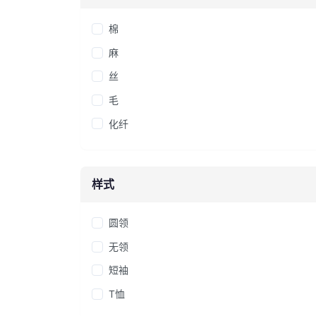
棉
麻
丝
毛
化纤
样式
圆领
无领
短袖
T恤