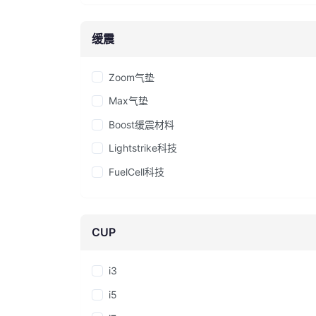
缓震
Zoom气垫
Max气垫
Boost缓震材料
Lightstrike科技
FuelCell科技
CUP
i3
i5