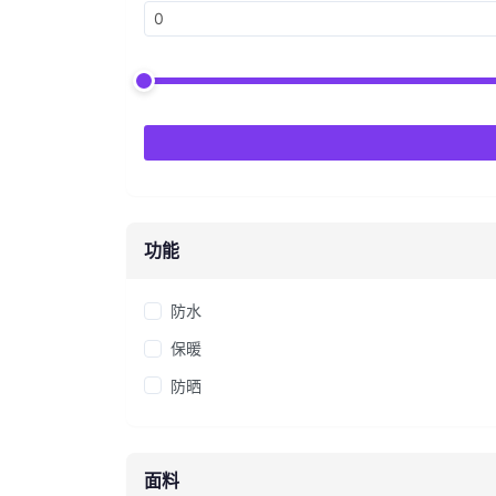
功能
防水
保暖
防晒
面料