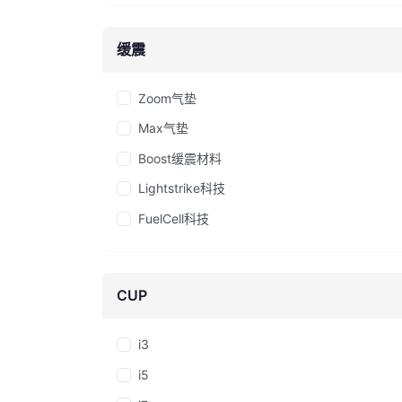
缓震
Zoom气垫
Max气垫
Boost缓震材料
Lightstrike科技
FuelCell科技
CUP
i3
i5